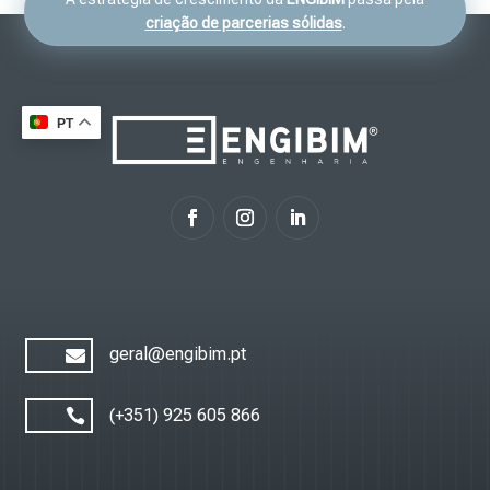
criação de parcerias sólidas
.
PT
geral@engibim.pt

(+351) 925 605 866
